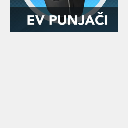
Zanimljivost
MTC - Moto Tour Croatia
Najave i noviteti
Savjeti i preporuke