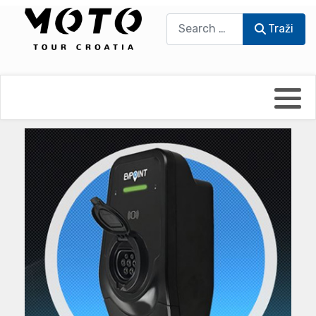
Traži
Traži
Bikers world
Berti Džidić - Desmo
Video blog
Damir Pritišanac - Prile
UmPaDrum
Damir Žerić - ELPASSO
Moto servisi
Dario Dinter - Moto TOZ
Impressum
Igor Kreč - UmPaDrum
Moto putopisi
Igor Kukec Brmbi
Vikend vožnje
Slaven Gajdek