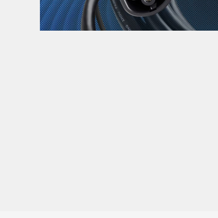
Zanimljivost
MTC - Moto Tour Croatia
Najave i noviteti
Savjeti i preporuke