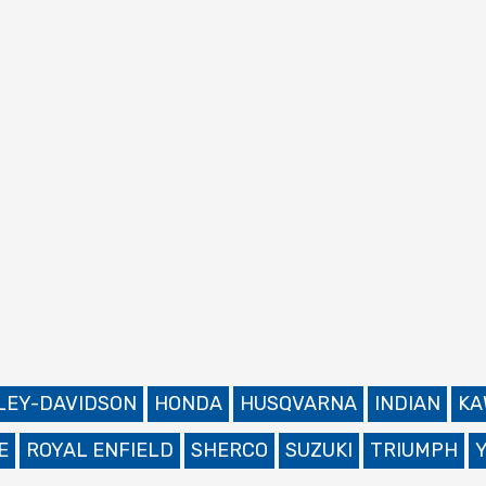
LEY-DAVIDSON
HONDA
HUSQVARNA
INDIAN
KA
E
ROYAL ENFIELD
SHERCO
SUZUKI
TRIUMPH