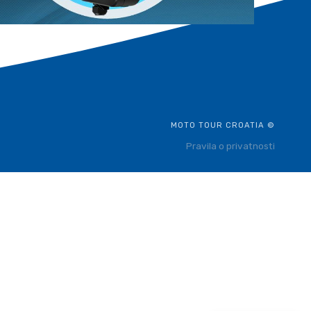
MOTO TOUR CROATIA ©
Pravila o privatnosti