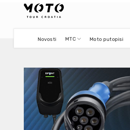
Bikers world
Berti Džidić - Desmo
MTC
Novosti
Moto putopisi
Video blog
Damir Pritišanac - Prile
UmPaDrum
Damir Žerić - ELPASSO
Moto servisi
Dario Dinter - Moto TOZ
Impressum
Igor Kreč - UmPaDrum
Moto putopisi
Igor Kukec Brmbi
Vikend vožnje
Slaven Gajdek